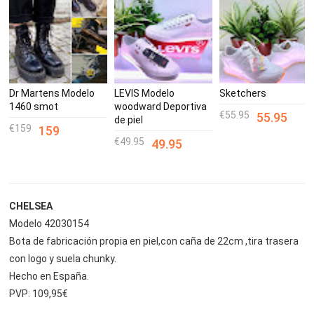
Dr Martens Modelo
LEVIS Modelo
Sketchers
1460 smot
woodward Deportiva
55.95
55.95
de piel
159
159
49.95
49.95
CHELSEA
Modelo 42030154
Bota de fabricación propia en piel,con caña de 22cm ,tira trasera
con logo y suela chunky.
Hecho en España.
PVP: 109,95€