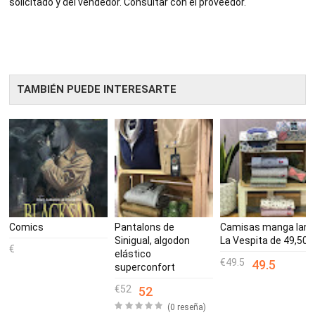
solicitado y del vendedor. Consultar con el proveedor.
TAMBIÉN PUEDE INTERESARTE
TABLE
BOOKI
NG
Comics
Pantalons de
Camisas manga larg
Sinigual, algodon
La Vespita de 49,50€
elástico
49.5
49.5
superconfort
52
52
(0 reseña)