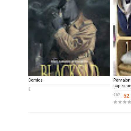
Comics
Pantalons
supercon
52
52