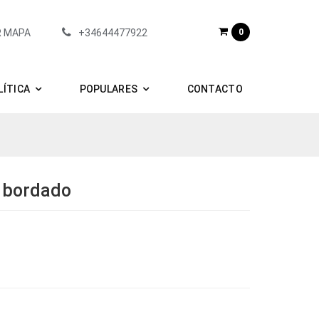
R MAPA
+34644477922
0
LÍTICA
POPULARES
CONTACTO
o bordado