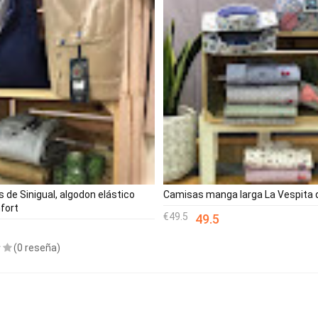
 de Sinigual, algodon elástico
Camisas manga larga La Vespita 
fort
49.5
49.5
(0 reseña)