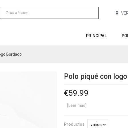
VE
PRINCIPAL
PO
Logo Bordado
Polo piqué con log
59.99
[Leer más]
Productos