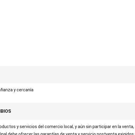
fianza y cercanía
MBIOS
uctos y servicios del comercio local, y aún sin participar en la venta,
 final debe ofrecer las garantías de venta y servicio postventa exigidos