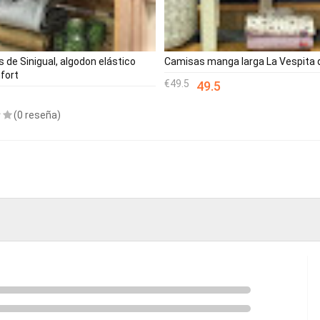
 de Sinigual, algodon elástico
Camisas manga larga La Vespita 
fort
49.5
49.5
(0 reseña)