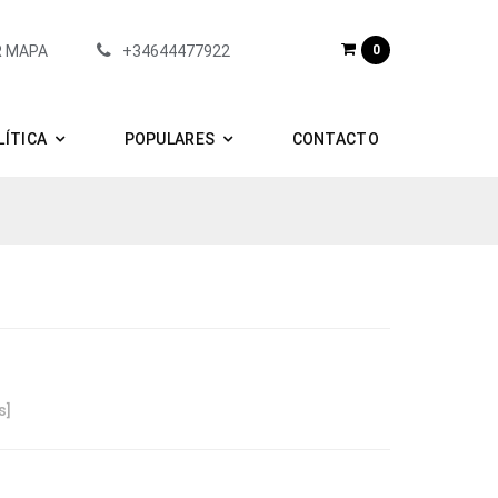
R MAPA
+34644477922
0
LÍTICA
POPULARES
CONTACTO
s]