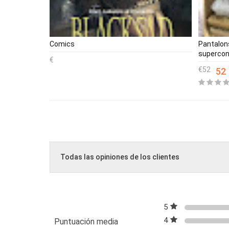
Comics
Pantalons
supercon
52
52
Todas las opiniones de los clientes
5
4
Puntuación media