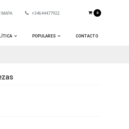
R MAPA
+34644477922
0
LÍTICA
POPULARES
CONTACTO
ezas