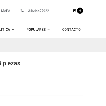
R MAPA
+34644477922
0
LÍTICA
POPULARES
CONTACTO
3 piezas