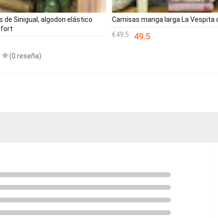
 de Sinigual, algodon elástico
Camisas manga larga La Vespita 
fort
49.5
49.5
(0 reseña)